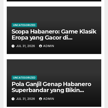
UNCATEGORIZED
Scopa Habanero: Game Klasik
Eropa yang Gacor di
Bukumimpi138
JUL 31, 2026
ADMIN
UNCATEGORIZED
Pola Ganjil Genap Habanero
Superbandar yang Bikin
Bandar Ketar-Ketir
JUL 31, 2026
ADMIN