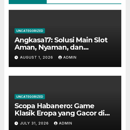
UNCATEGORIZED
Angkasa17: Solusi Main Slot
Aman, Nyaman, dan
Terpercaya
AUGUST 1, 2026
ADMIN
UNCATEGORIZED
Scopa Habanero: Game
Klasik Eropa yang Gacor di
Bukumimpi138
JULY 31, 2026
ADMIN