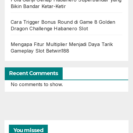
Bikin Bandar Ketar-Ketir
Cara Trigger Bonus Round di Game 8 Golden
Dragon Challenge Habanero Slot
Mengapa Fitur Multiplier Menjadi Daya Tarik
Gameplay Slot Betwin188
Recent Comments
No comments to show.
You missed