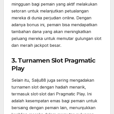
mingguan bagi pemain yang aktif melakukan
setoran untuk melanjutkan petualangan
mereka di dunia perjudian online. Dengan
adanya bonus ini, pemain bisa mendapatkan
tambahan dana yang akan meningkatkan
peluang mereka untuk memutar gulungan slot
dan meraih jackpot besar.
3. Turnamen Slot Pragmatic
Play
Selain itu, Salju88 juga sering mengadakan
turnamen slot dengan hadiah menarik,
termasuk slot-slot dari Pragmatic Play. Ini
adalah kesempatan emas bagi pemain untuk
bersaing dengan pemain lain, menunjukkan