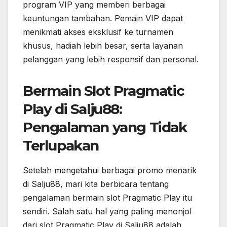
program VIP yang memberi berbagai
keuntungan tambahan. Pemain VIP dapat
menikmati akses eksklusif ke turnamen
khusus, hadiah lebih besar, serta layanan
pelanggan yang lebih responsif dan personal.
Bermain Slot Pragmatic
Play di Salju88:
Pengalaman yang Tidak
Terlupakan
Setelah mengetahui berbagai promo menarik
di Salju88, mari kita berbicara tentang
pengalaman bermain slot Pragmatic Play itu
sendiri. Salah satu hal yang paling menonjol
dari slot Pragmatic Play di Salju88 adalah