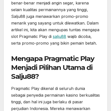
benar-benar menjadi angin segar, karena
selain kualitas permainannya yang tinggi,
Salju88 juga menawarkan promo-promo
menarik yang sayang untuk dilewatkan. Dalam
artikel ini, kita akan mengupas tuntas mengapa
slot Pragmatic Play di
salju88
wajib dicoba,
serta promo-promo yang bikin pemain betah.
Mengapa Pragmatic Play
Menjadi Pilihan Utama di
Salju88?
Pragmatic Play dikenal di seluruh dunia
sebagai penyedia permainan kasino berkualitas
tinggi, dan hal ini juga berlaku di pasar
perjudian Indonesia. Mereka menawarkan