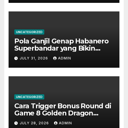
UNCATEGORIZED
Pola Ganjil Genap Habanero
Superbandar yang Bikin
Bandar Ketar-Ketir
JULY 31, 2026
ADMIN
UNCATEGORIZED
Cara Trigger Bonus Round di
Game 8 Golden Dragon
Challenge Habanero Slot
JULY 28, 2026
ADMIN