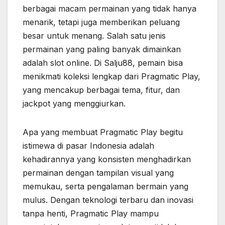
berbagai macam permainan yang tidak hanya
menarik, tetapi juga memberikan peluang
besar untuk menang. Salah satu jenis
permainan yang paling banyak dimainkan
adalah slot online. Di Salju88, pemain bisa
menikmati koleksi lengkap dari Pragmatic Play,
yang mencakup berbagai tema, fitur, dan
jackpot yang menggiurkan.
Apa yang membuat Pragmatic Play begitu
istimewa di pasar Indonesia adalah
kehadirannya yang konsisten menghadirkan
permainan dengan tampilan visual yang
memukau, serta pengalaman bermain yang
mulus. Dengan teknologi terbaru dan inovasi
tanpa henti, Pragmatic Play mampu