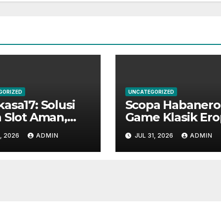
GORIZED
UNCATEGORIZED
asa17: Solusi
Scopa Habanero
 Slot Aman,
Game Klasik Er
man, dan
yang Gacor di
, 2026
ADMIN
JUL 31, 2026
ADMIN
ercaya
Bukumimpi138