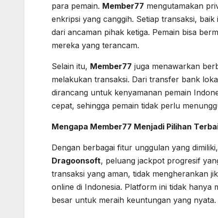
para pemain.
Member77
mengutamakan priv
enkripsi yang canggih. Setiap transaksi, bai
dari ancaman pihak ketiga. Pemain bisa berm
mereka yang terancam.
Selain itu,
Member77
juga menawarkan ber
melakukan transaksi. Dari transfer bank lok
dirancang untuk kenyamanan pemain Indones
cepat, sehingga pemain tidak perlu menung
Mengapa Member77 Menjadi Pilihan Terba
Dengan berbagai fitur unggulan yang dimiliki
Dragoonsoft
, peluang jackpot progresif y
transaksi yang aman, tidak mengherankan ji
online di Indonesia. Platform ini tidak han
besar untuk meraih keuntungan yang nyata.