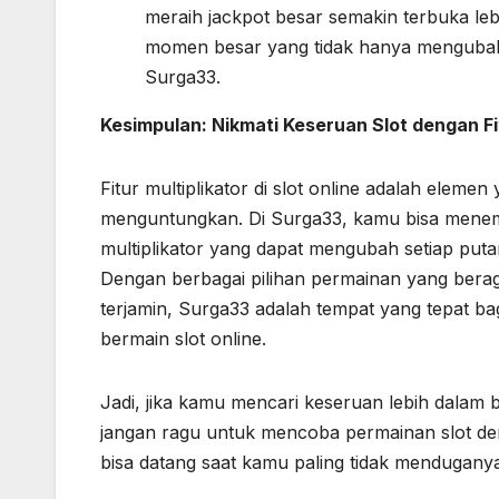
meraih jackpot besar semakin terbuka lebar
momen besar yang tidak hanya mengubah
Surga33.
Kesimpulan: Nikmati Keseruan Slot dengan Fit
Fitur multiplikator di slot online adalah ele
menguntungkan. Di Surga33, kamu bisa menem
multiplikator yang dapat mengubah setiap pu
Dengan berbagai pilihan permainan yang ber
terjamin, Surga33 adalah tempat yang tepat ba
bermain slot online.
Jadi, jika kamu mencari keseruan lebih dalam
jangan ragu untuk mencoba permainan slot den
bisa datang saat kamu paling tidak mendugany