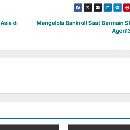
Asia di
Mengelola Bankroll Saat Bermain Sl
Agen1