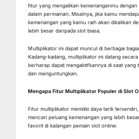
fitur yang mengalikan kemenanganmu dengan an
dalam permainan. Misalnya, jika kamu mendapat
kemenangan yang kamu raih akan dikalikan den
lebih besar daripada slot biasa.
Multiplikator ini dapat muncul di berbagai bag
Kadang-kadang, multiplikator ini datang secar
berharap dapat mengaktifkannya di saat yang t
dan menguntungkan.
Mengapa Fitur Multiplikator Populer di Slot O
Fitur multiplikator memiliki daya tarik tersend
mencari peluang kemenangan yang lebih besar.
favorit di kalangan pemain slot online: