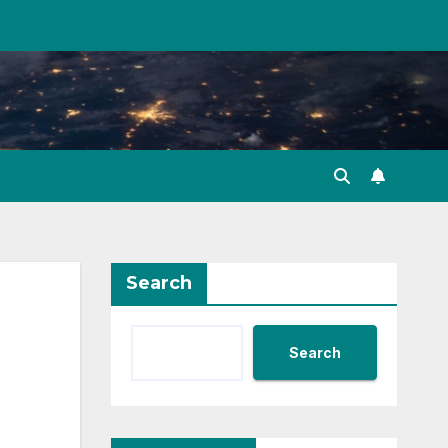
Search
Search