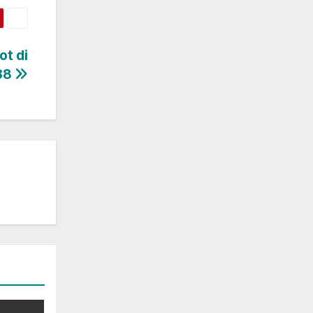
ot di
38