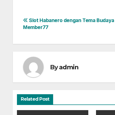
Post
Slot Habanero dengan Tema Budaya 
Member77
navigation
By
admin
Related Post