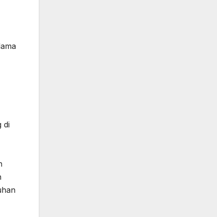
elama
 di
n
n
uhan