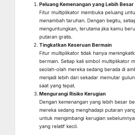
Peluang Kemenangan yang Lebih Besar
Fitur multiplikator membuka peluang un
menambah taruhan. Dengan begitu, setiap
menguntungkan, terutama jika kamu berun
putaran gratis.
Tingkatkan Keseruan Bermain
Fitur multiplikator tidak hanya meningk
bermain. Setiap kali simbol multiplikato
seolah-olah mereka sedang berada di amb
menjadi lebih dari sekadar memutar gulun
saat yang tepat.
Mengurangi Risiko Kerugian
Dengan kemenangan yang lebih besar berk
mereka sedang menghadapi putaran yang
untuk mengimbangi kerugian sebelumnya
yang relatif kecil.