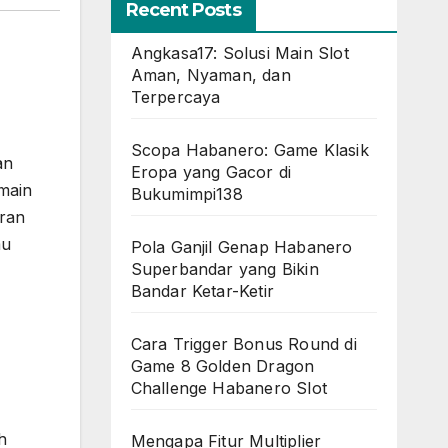
Recent Posts
Angkasa17: Solusi Main Slot
Aman, Nyaman, dan
Terpercaya
Scopa Habanero: Game Klasik
an
Eropa yang Gacor di
emain
Bukumimpi138
aran
mu
Pola Ganjil Genap Habanero
Superbandar yang Bikin
Bandar Ketar-Ketir
Cara Trigger Bonus Round di
Game 8 Golden Dragon
Challenge Habanero Slot
h
Mengapa Fitur Multiplier