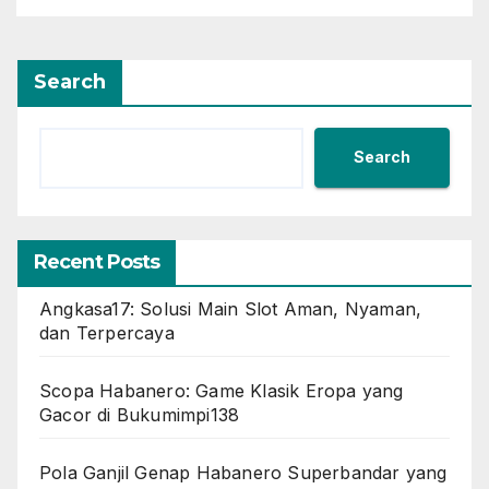
Search
Search
Recent Posts
Angkasa17: Solusi Main Slot Aman, Nyaman,
dan Terpercaya
Scopa Habanero: Game Klasik Eropa yang
Gacor di Bukumimpi138
Pola Ganjil Genap Habanero Superbandar yang