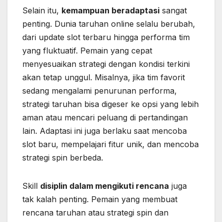
Selain itu,
kemampuan beradaptasi
sangat
penting. Dunia taruhan online selalu berubah,
dari update slot terbaru hingga performa tim
yang fluktuatif. Pemain yang cepat
menyesuaikan strategi dengan kondisi terkini
akan tetap unggul. Misalnya, jika tim favorit
sedang mengalami penurunan performa,
strategi taruhan bisa digeser ke opsi yang lebih
aman atau mencari peluang di pertandingan
lain. Adaptasi ini juga berlaku saat mencoba
slot baru, mempelajari fitur unik, dan mencoba
strategi spin berbeda.
Skill
disiplin dalam mengikuti rencana
juga
tak kalah penting. Pemain yang membuat
rencana taruhan atau strategi spin dan