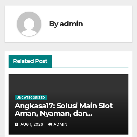
By
admin
Related Post
UNCATEGORIZED
Angkasa17: Solusi Main Slot
Aman, Nyaman, dan
Terpercaya
AUG 1, 2026
ADMIN