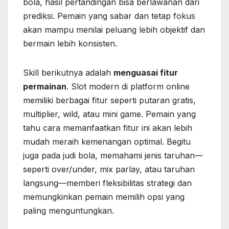
bola, hasil pertandingan bisa berlawanan dari
prediksi. Pemain yang sabar dan tetap fokus
akan mampu menilai peluang lebih objektif dan
bermain lebih konsisten.
Skill berikutnya adalah
menguasai fitur
permainan
. Slot modern di platform online
memiliki berbagai fitur seperti putaran gratis,
multiplier, wild, atau mini game. Pemain yang
tahu cara memanfaatkan fitur ini akan lebih
mudah meraih kemenangan optimal. Begitu
juga pada judi bola, memahami jenis taruhan—
seperti over/under, mix parlay, atau taruhan
langsung—memberi fleksibilitas strategi dan
memungkinkan pemain memilih opsi yang
paling menguntungkan.