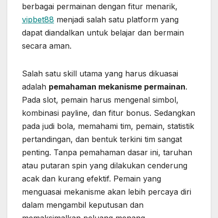
berbagai permainan dengan fitur menarik,
vipbet88
menjadi salah satu platform yang
dapat diandalkan untuk belajar dan bermain
secara aman.
Salah satu skill utama yang harus dikuasai
adalah
pemahaman mekanisme permainan
.
Pada slot, pemain harus mengenal simbol,
kombinasi payline, dan fitur bonus. Sedangkan
pada judi bola, memahami tim, pemain, statistik
pertandingan, dan bentuk terkini tim sangat
penting. Tanpa pemahaman dasar ini, taruhan
atau putaran spin yang dilakukan cenderung
acak dan kurang efektif. Pemain yang
menguasai mekanisme akan lebih percaya diri
dalam mengambil keputusan dan