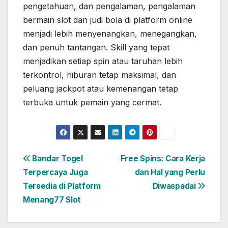
pengetahuan, dan pengalaman, pengalaman
bermain slot dan judi bola di platform online
menjadi lebih menyenangkan, menegangkan,
dan penuh tantangan. Skill yang tepat
menjadikan setiap spin atau taruhan lebih
terkontrol, hiburan tetap maksimal, dan
peluang jackpot atau kemenangan tetap
terbuka untuk pemain yang cermat.
Post
Bandar Togel
Free Spins: Cara Kerja
Terpercaya Juga
dan Hal yang Perlu
navigation
Tersedia di Platform
Diwaspadai
Menang77 Slot