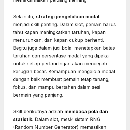
memaksimalkan peluang menang.
Selain itu,
strategi pengelolaan modal
menjadi skill penting. Dalam slot, pemain harus
tahu kapan meningkatkan taruhan, kapan
menurunkan, dan kapan cukup berhenti.
Begitu juga dalam judi bola, menetapkan batas
taruhan dan persentase modal yang dipakai
untuk setiap pertandingan akan mencegah
kerugian besar. Kemampuan mengelola modal
dengan baik membuat pemain tetap tenang,
fokus, dan mampu bertahan dalam sesi
bermain yang panjang.
Skill berikutnya adalah
membaca pola dan
statistik
. Dalam slot, meski sistem RNG
(Random Number Generator) memastikan