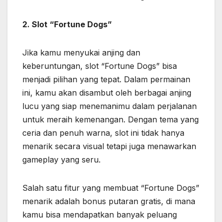
2. Slot “Fortune Dogs”
Jika kamu menyukai anjing dan
keberuntungan, slot “Fortune Dogs” bisa
menjadi pilihan yang tepat. Dalam permainan
ini, kamu akan disambut oleh berbagai anjing
lucu yang siap menemanimu dalam perjalanan
untuk meraih kemenangan. Dengan tema yang
ceria dan penuh warna, slot ini tidak hanya
menarik secara visual tetapi juga menawarkan
gameplay yang seru.
Salah satu fitur yang membuat “Fortune Dogs”
menarik adalah bonus putaran gratis, di mana
kamu bisa mendapatkan banyak peluang