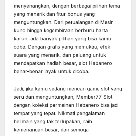
menyenangkan, dengan berbagai pilihan tema
yang menarik dan fitur bonus yang
menguntungkan. Dari petualangan di Mesir
kuno hingga kegembiraan berburu harta
karun, ada banyak pilihan yang bisa kamu
coba. Dengan grafis yang memukau, efek
suara yang menarik, dan peluang untuk
mendapatkan hadiah besar, slot Habanero
benar-benar layak untuk dicoba.
Jadi, jika kamu sedang mencari game slot yang
seru dan menguntungkan, Member77 Slot
dengan koleksi permainan Habanero bisa jadi
tempat yang tepat. Nikmati pengalaman
bermain yang tak terlupakan, raih
kemenangan besar, dan semoga