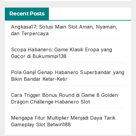
Recent Posts
Angkasa17: Solusi Main Slot Aman, Nyaman,
dan Terpercaya
Scopa Habanero: Game Klasik Eropa yang
Gacor di Bukumimpi138
Pola Ganjil Genap Habanero Superbandar yang
Bikin Bandar Ketar-Ketir
Cara Trigger Bonus Round di Game 8 Golden
Dragon Challenge Habanero Slot
Mengapa Fitur Multiplier Menjadi Daya Tarik
Gameplay Slot Betwin188