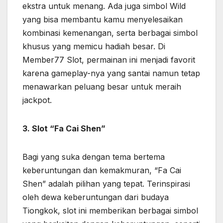
ekstra untuk menang. Ada juga simbol Wild
yang bisa membantu kamu menyelesaikan
kombinasi kemenangan, serta berbagai simbol
khusus yang memicu hadiah besar. Di
Member77 Slot, permainan ini menjadi favorit
karena gameplay-nya yang santai namun tetap
menawarkan peluang besar untuk meraih
jackpot.
3. Slot “Fa Cai Shen”
Bagi yang suka dengan tema bertema
keberuntungan dan kemakmuran, “Fa Cai
Shen” adalah pilihan yang tepat. Terinspirasi
oleh dewa keberuntungan dari budaya
Tiongkok, slot ini memberikan berbagai simbol