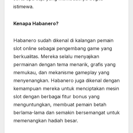
istimewa.
Kenapa Habanero?
Habanero sudah dikenal di kalangan pemain
slot online sebagai pengembang game yang
berkualitas. Mereka selalu menyajikan
permainan dengan tema menarik, grafis yang
memukau, dan mekanisme gameplay yang
menyenangkan. Habanero juga dikenal dengan
kemampuan mereka untuk menciptakan mesin
slot dengan berbagai fitur bonus yang
menguntungkan, membuat pemain betah
berlama-lama dan semakin bersemangat untuk
memenangkan hadiah besar.