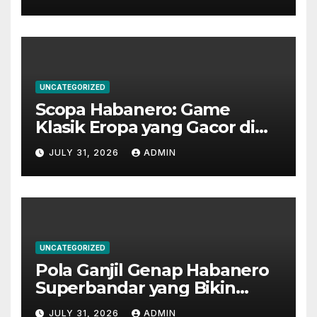
UNCATEGORIZED
Scopa Habanero: Game
Klasik Eropa yang Gacor di
Bukumimpi138
JULY 31, 2026
ADMIN
UNCATEGORIZED
Pola Ganjil Genap Habanero
Superbandar yang Bikin
Bandar Ketar-Ketir
JULY 31, 2026
ADMIN