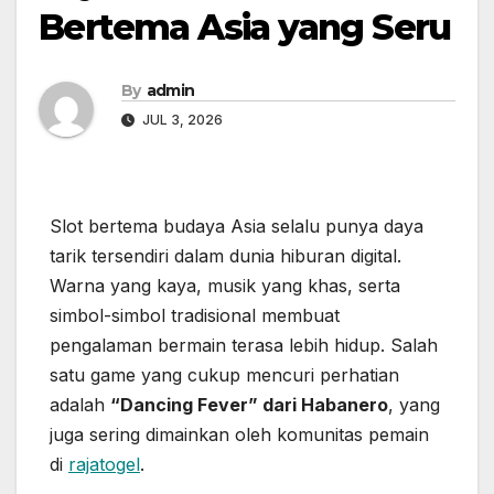
Bertema Asia yang Seru
By
admin
JUL 3, 2026
Slot bertema budaya Asia selalu punya daya
tarik tersendiri dalam dunia hiburan digital.
Warna yang kaya, musik yang khas, serta
simbol-simbol tradisional membuat
pengalaman bermain terasa lebih hidup. Salah
satu game yang cukup mencuri perhatian
adalah
“Dancing Fever” dari Habanero
, yang
juga sering dimainkan oleh komunitas pemain
di
rajatogel
.