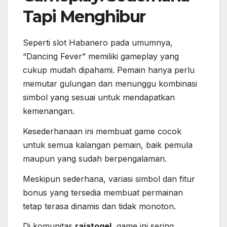
Tapi Menghibur
Seperti slot Habanero pada umumnya,
“Dancing Fever” memiliki gameplay yang
cukup mudah dipahami. Pemain hanya perlu
memutar gulungan dan menunggu kombinasi
simbol yang sesuai untuk mendapatkan
kemenangan.
Kesederhanaan ini membuat game cocok
untuk semua kalangan pemain, baik pemula
maupun yang sudah berpengalaman.
Meskipun sederhana, variasi simbol dan fitur
bonus yang tersedia membuat permainan
tetap terasa dinamis dan tidak monoton.
Di komunitas
rajatogel
, game ini sering