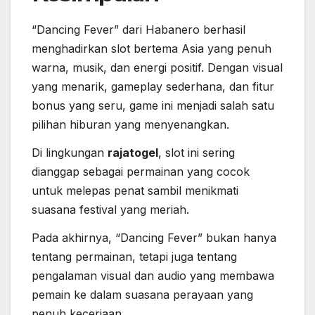
“Dancing Fever” dari Habanero berhasil
menghadirkan slot bertema Asia yang penuh
warna, musik, dan energi positif. Dengan visual
yang menarik, gameplay sederhana, dan fitur
bonus yang seru, game ini menjadi salah satu
pilihan hiburan yang menyenangkan.
Di lingkungan
rajatogel
, slot ini sering
dianggap sebagai permainan yang cocok
untuk melepas penat sambil menikmati
suasana festival yang meriah.
Pada akhirnya, “Dancing Fever” bukan hanya
tentang permainan, tetapi juga tentang
pengalaman visual dan audio yang membawa
pemain ke dalam suasana perayaan yang
penuh keceriaan.