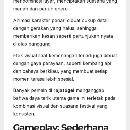
mendominasi layar, menciptakan suasana yang
meriah dan penuh energi.
Animasi karakter penari dibuat cukup detail
dengan gerakan yang halus, sehingga
memberikan kesan seperti pertunjukan nyata
di atas panggung.
Efek visual saat kemenangan terjadi juga dibuat
dengan gaya perayaan, seperti kembang api
dan cahaya berkilau, yang membuat setiap
momen terasa lebih spesial.
Banyak pemain di
rajatogel
menganggap
bahwa daya tarik utama game ini terletak pada
kombinasi visual dan suasana festival yang
konsisten.
Gameplay: Sederhana