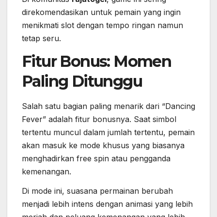
direkomendasikan untuk pemain yang ingin
menikmati slot dengan tempo ringan namun
tetap seru.
Fitur Bonus: Momen
Paling Ditunggu
Salah satu bagian paling menarik dari “Dancing
Fever” adalah fitur bonusnya. Saat simbol
tertentu muncul dalam jumlah tertentu, pemain
akan masuk ke mode khusus yang biasanya
menghadirkan free spin atau pengganda
kemenangan.
Di mode ini, suasana permainan berubah
menjadi lebih intens dengan animasi yang lebih
meriah dan peluang kemenangan yang lebih