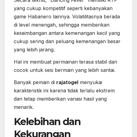
Secara teknis, “Dancing Fever” memiliki RTP
yang cukup kompetitif seperti kebanyakan
game Habanero lainnya. Volatilitasnya berada
di level menengah, sehingga memberikan
keseimbangan antara kemenangan kecil yang
cukup sering dan peluang kemenangan besar
yang lebih jarang.
Hal ini membuat permainan terasa stabil dan
cocok untuk sesi bermain yang lebih santai.
Banyak pemain di
rajatogel
menyukai
karakteristik ini karena tidak terlalu ekstrem
dan tetap memberikan variasi hasil yang
menarik.
Kelebihan dan
Kekurangan