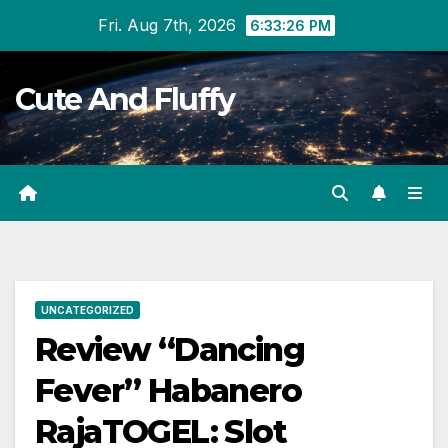
Skip
Fri. Aug 7th, 2026
6:33:27 PM
to
content
Cute And Fluffy
UNCATEGORIZED
Review “Dancing
Fever” Habanero
RajaTOGEL: Slot