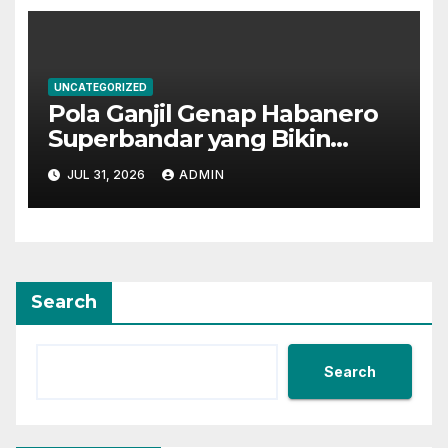
UNCATEGORIZED
Pola Ganjil Genap Habanero
Superbandar yang Bikin
Bandar Ketar-Ketir
JUL 31, 2026
ADMIN
Search
Search