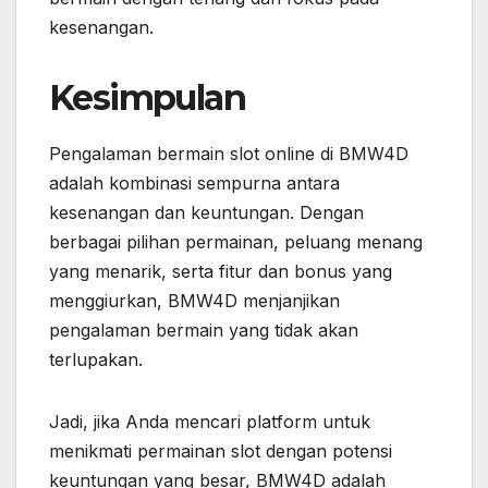
kesenangan.
Kesimpulan
Pengalaman bermain slot online di BMW4D
adalah kombinasi sempurna antara
kesenangan dan keuntungan. Dengan
berbagai pilihan permainan, peluang menang
yang menarik, serta fitur dan bonus yang
menggiurkan, BMW4D menjanjikan
pengalaman bermain yang tidak akan
terlupakan.
Jadi, jika Anda mencari platform untuk
menikmati permainan slot dengan potensi
keuntungan yang besar, BMW4D adalah