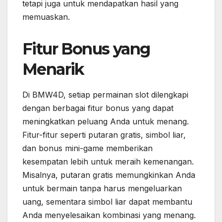
tetapi juga untuk mendapatkan hasil yang
memuaskan.
Fitur Bonus yang
Menarik
Di BMW4D, setiap permainan slot dilengkapi
dengan berbagai fitur bonus yang dapat
meningkatkan peluang Anda untuk menang.
Fitur-fitur seperti putaran gratis, simbol liar,
dan bonus mini-game memberikan
kesempatan lebih untuk meraih kemenangan.
Misalnya, putaran gratis memungkinkan Anda
untuk bermain tanpa harus mengeluarkan
uang, sementara simbol liar dapat membantu
Anda menyelesaikan kombinasi yang menang.