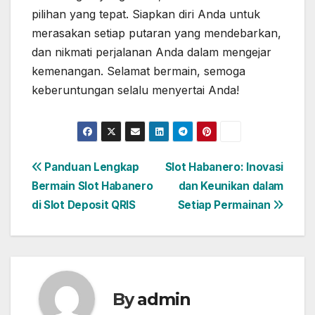
pilihan yang tepat. Siapkan diri Anda untuk
merasakan setiap putaran yang mendebarkan,
dan nikmati perjalanan Anda dalam mengejar
kemenangan. Selamat bermain, semoga
keberuntungan selalu menyertai Anda!
Post
Panduan Lengkap
Slot Habanero: Inovasi
Bermain Slot Habanero
dan Keunikan dalam
navigation
di Slot Deposit QRIS
Setiap Permainan
By
admin