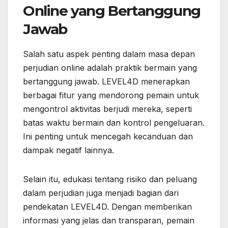
Online yang Bertanggung
Jawab
Salah satu aspek penting dalam masa depan
perjudian online adalah praktik bermain yang
bertanggung jawab. LEVEL4D menerapkan
berbagai fitur yang mendorong pemain untuk
mengontrol aktivitas berjudi mereka, seperti
batas waktu bermain dan kontrol pengeluaran.
Ini penting untuk mencegah kecanduan dan
dampak negatif lainnya.
Selain itu, edukasi tentang risiko dan peluang
dalam perjudian juga menjadi bagian dari
pendekatan LEVEL4D. Dengan memberikan
informasi yang jelas dan transparan, pemain