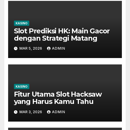
KASINO
Slot Prediksi HK: Main Gacor
dengan Strategi Matang
MAR 5, 2026
ADMIN
KASINO
Fitur Utama Slot Hacksaw
yang Harus Kamu Tahu
MAR 3, 2026
ADMIN