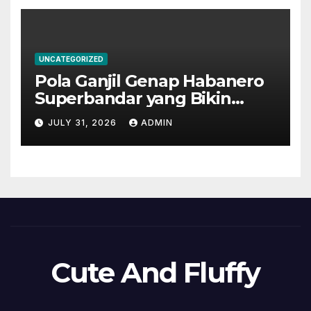
UNCATEGORIZED
Pola Ganjil Genap Habanero
Superbandar yang Bikin
Bandar Ketar-Ketir
JULY 31, 2026
ADMIN
Cute And Fluffy