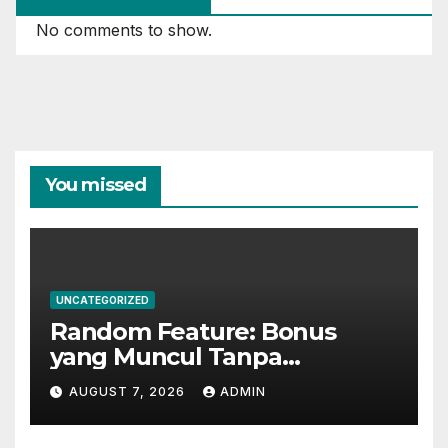
No comments to show.
You missed
UNCATEGORIZED
Random Feature: Bonus
yang Muncul Tanpa
Kombinasi Pemicu
AUGUST 7, 2026
ADMIN