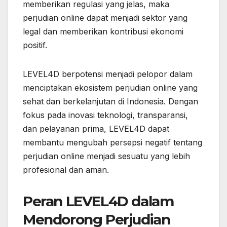
memberikan regulasi yang jelas, maka
perjudian online dapat menjadi sektor yang
legal dan memberikan kontribusi ekonomi
positif.
LEVEL4D berpotensi menjadi pelopor dalam
menciptakan ekosistem perjudian online yang
sehat dan berkelanjutan di Indonesia. Dengan
fokus pada inovasi teknologi, transparansi,
dan pelayanan prima, LEVEL4D dapat
membantu mengubah persepsi negatif tentang
perjudian online menjadi sesuatu yang lebih
profesional dan aman.
Peran LEVEL4D dalam
Mendorong Perjudian