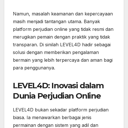
Namun, masalah keamanan dan kepercayaan
masih menjadi tantangan utama. Banyak
platform perjudian online yang tidak resmi dan
merugikan pemain dengan praktik yang tidak
transparan. Di sinilah LEVEL4D hadir sebagai
solusi dengan memberikan pengalaman
bermain yang lebih terpercaya dan aman bagi
para penggunanya.
LEVEL4D: Inovasi dalam
Dunia Perjudian Online
LEVEL4D bukan sekadar platform perjudian
biasa. Ia menawarkan berbagai jenis
permainan dengan sistem yang adil dan