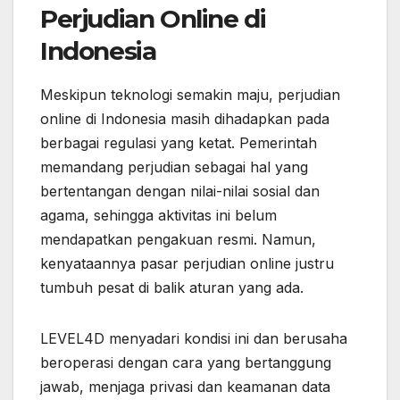
Perjudian Online di
Indonesia
Meskipun teknologi semakin maju, perjudian
online di Indonesia masih dihadapkan pada
berbagai regulasi yang ketat. Pemerintah
memandang perjudian sebagai hal yang
bertentangan dengan nilai-nilai sosial dan
agama, sehingga aktivitas ini belum
mendapatkan pengakuan resmi. Namun,
kenyataannya pasar perjudian online justru
tumbuh pesat di balik aturan yang ada.
LEVEL4D menyadari kondisi ini dan berusaha
beroperasi dengan cara yang bertanggung
jawab, menjaga privasi dan keamanan data