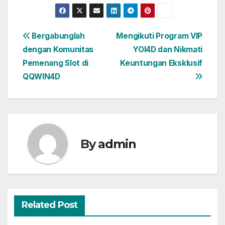
Post
Bergabunglah
Mengikuti Program VIP
dengan Komunitas
YOI4D dan Nikmati
navigation
Pemenang Slot di
Keuntungan Eksklusif
QQWIN4D
By
admin
Related Post