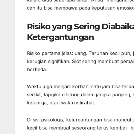
dan itu bisa membawa pada keputusan emosion
Risiko yang Sering Diabai
Ketergantungan
Risiko pertama jelas: uang. Taruhan kecil pun,
kerugian signifikan. Slot sering membuat pemain
berbeda.
Waktu juga menjadi korban: satu jam bisa te
sedikit, tapi jika dihitung dalam jangka panja
keluarga, atau waktu istirahat.
Di sisi psikologis, ketergantungan bisa munc
kecil bisa membuat seseorang terus kembali, 