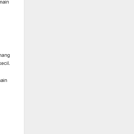
main
nang
ecil.
ain