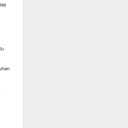
tap
tu
ruhan
n