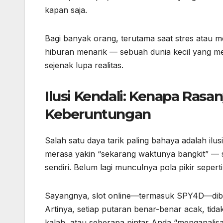
kapan saja.
Bagi banyak orang, terutama saat stres atau men
hiburan menarik — sebuah dunia kecil yang 
sejenak lupa realitas.
Ilusi Kendali: Kenapa Rasa
Keberuntungan
Salah satu daya tarik paling bahaya adalah ilu
merasa yakin “sekarang waktunya bangkit” —
sendiri. Belum lagi munculnya pola pikir seperti
Sayangnya, slot online—termasuk SPY4D—diba
Artinya, setiap putaran benar-benar acak, ti
kalah, atau seberapa pintar Anda “menganalisa.