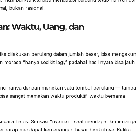
al, bukan rasional.
kan: Waktu, Uang, dan
 jika dilakukan berulang dalam jumlah besar, bisa mengakum
 merasa “hanya sedikit lagi,” padahal hasil nyata bisa jauh
rbang hanya dengan menekan satu tombol berulang — tamp
ng, bisa sangat memakan waktu produktif, waktu bersama
ul secara halus. Sensasi “nyaman” saat mendapat kemenang
berharap mendapat kemenangan besar berikutnya. Ketika