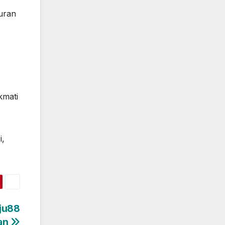
uran
kmati
i,
lju88
ian