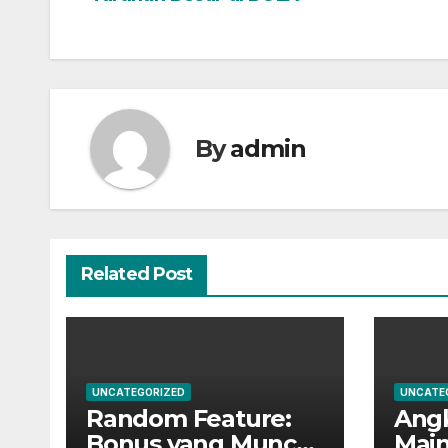
navigation
By
admin
Related Post
UNCATEGORIZED
UNCATE
Random Feature:
Angk
Bonus yang Muncul
Main