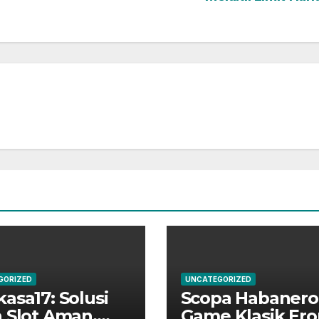
GORIZED
UNCATEGORIZED
asa17: Solusi
Scopa Habanero
 Slot Aman,
Game Klasik Er