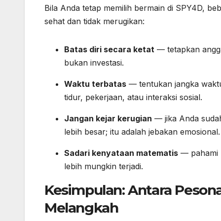
Bila Anda tetap memilih bermain di SPY4D, be
sehat dan tidak merugikan:
Batas diri secara ketat
— tetapkan angga
bukan investasi.
Waktu terbatas
— tentukan jangka waktu
tidur, pekerjaan, atau interaksi sosial.
Jangan kejar kerugian
— jika Anda sudah
lebih besar; itu adalah jebakan emosional.
Sadari kenyataan matematis
— pahami b
lebih mungkin terjadi.
Kesimpulan: Antara Peson
Melangkah