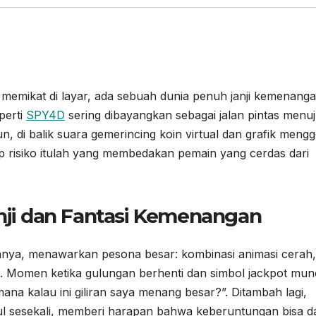
memikat di layar, ada sebuah dunia penuh janji kemenang
eperti
SPY4D
sering dibayangkan sebagai jalan pintas menu
 di balik suara gemerincing koin virtual dan grafik meng
 risiko itulah yang membedakan pemain yang cerdas dari
anji dan Fantasi Kemenangan
ainnya, menawarkan pesona besar: kombinasi animasi cerah,
. Momen ketika gulungan berhenti dan simbol jackpot mun
a kalau ini giliran saya menang besar?”. Ditambah lagi,
cul sesekali, memberi harapan bahwa keberuntungan bisa d