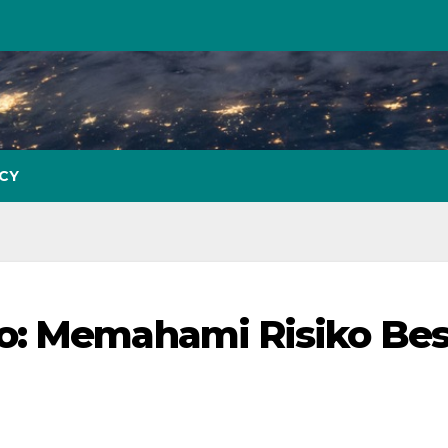
ICY
o: Memahami Risiko Bes