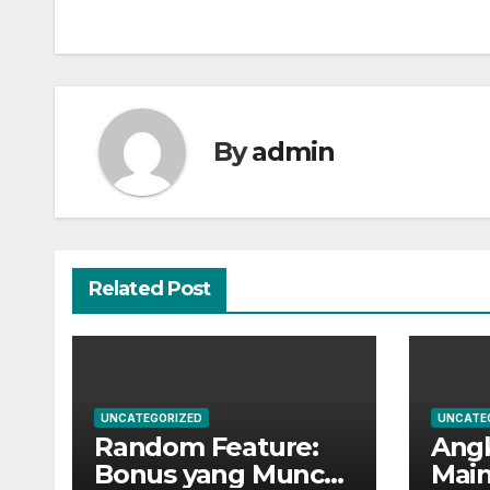
navigation
By
admin
Related Post
UNCATEGORIZED
UNCATE
Random Feature:
Angk
Bonus yang Muncul
Main