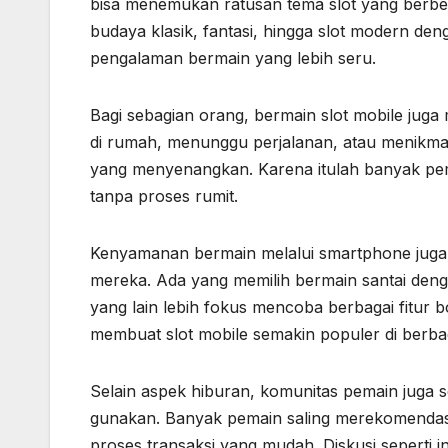
bisa menemukan ratusan tema slot yang berbe
budaya klasik, fantasi, hingga slot modern den
pengalaman bermain yang lebih seru.
Bagi sebagian orang, bermain slot mobile juga
di rumah, menunggu perjalanan, atau menikmati
yang menyenangkan. Karena itulah banyak pem
tanpa proses rumit.
Kenyamanan bermain melalui smartphone jug
mereka. Ada yang memilih bermain santai deng
yang lain lebih fokus mencoba berbagai fitur bo
membuat slot mobile semakin populer di berba
Selain aspek hiburan, komunitas pemain juga 
gunakan. Banyak pemain saling merekomendasi
proses transaksi yang mudah. Diskusi seperti