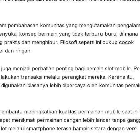
alam pembahasan komunitas yang mengutamakan pengala
nyukai konsep bermain yang tidak terburu-buru, di mana
g praktis dan menghibur. Filosofi seperti ini cukup cocok
l dan ringan.
uga menjadi perhatian penting bagi pemain slot mobile. P
akukan transaksi melalui perangkat mereka. Karena itu,
h digunakan biasanya lebih dipercaya oleh komunitas pemai
membantu meningkatkan kualitas permainan mobile saat ini.
apat menikmati permainan dengan lebih lancar tanpa gan
lot melalui smartphone terasa hampir setara dengan versi