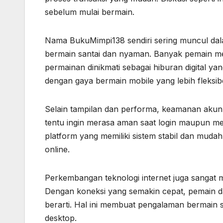
sebelum mulai bermain.
Nama BukuMimpi138 sendiri sering muncul d
bermain santai dan nyaman. Banyak pemain me
permainan dinikmati sebagai hiburan digital yan
dengan gaya bermain mobile yang lebih fleksibe
Selain tampilan dan performa, keamanan akun j
tentu ingin merasa aman saat login maupun mel
platform yang memiliki sistem stabil dan muda
online.
Perkembangan teknologi internet juga sangat 
Dengan koneksi yang semakin cepat, pemain d
berarti. Hal ini membuat pengalaman bermain s
desktop.