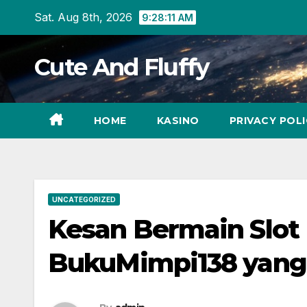
Skip
Sat. Aug 8th, 2026
9:28:12 AM
to
content
Cute And Fluffy
HOME
KASINO
PRIVACY POL
UNCATEGORIZED
Kesan Bermain Slot 
BukuMimpi138 yang