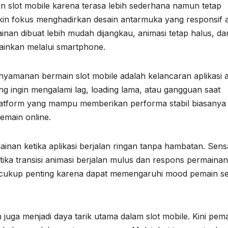
 slot mobile karena terasa lebih sederhana namun tetap
kin fokus menghadirkan desain antarmuka yang responsif 
inan dibuat lebih mudah dijangkau, animasi tetap halus, da
mainkan melalui smartphone.
nyamanan bermain slot mobile adalah kelancaran aplikasi 
g ingin mengalami lag, loading lama, atau gangguan saat
latform yang mampu memberikan performa stabil biasanya 
emain online.
nan ketika aplikasi berjalan ringan tanpa hambatan. Sens
ika transisi animasi berjalan mulus dan respons permainan
ata cukup penting karena dapat memengaruhi mood pemain s
 juga menjadi daya tarik utama dalam slot mobile. Kini pem