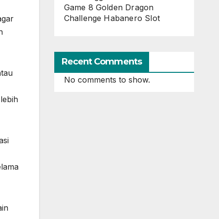
Game 8 Golden Dragon
Challenge Habanero Slot
agar
n
Recent Comments
atau
No comments to show.
lebih
asi
elama
ain