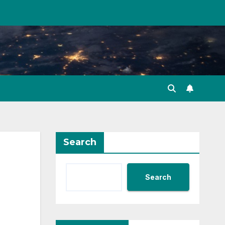
Search
Search