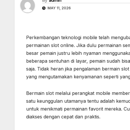
By
admin
MAY 11, 2026
Perkembangan teknologi mobile telah mengubah
permainan slot online. Jika dulu permainan sem
besar pemain justru lebih nyaman menggunakan
beberapa sentuhan di layar, pemain sudah bisa
saja. Tidak heran jika pengalaman bermain slo
yang mengutamakan kenyamanan seperti yang 
Bermain slot melalui perangkat mobile member
satu keunggulan utamanya tentu adalah kemud
untuk menikmati permainan favorit mereka. C
diakses dengan cepat dan praktis.