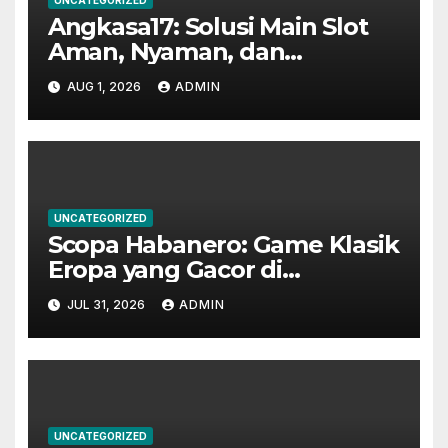
Angkasa17: Solusi Main Slot
Aman, Nyaman, dan
Terpercaya
AUG 1, 2026
ADMIN
UNCATEGORIZED
Scopa Habanero: Game Klasik
Eropa yang Gacor di
Bukumimpi138
JUL 31, 2026
ADMIN
UNCATEGORIZED