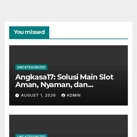
You missed
UNCATEGORIZED
Angkasa17: Solusi Main Slot
Aman, Nyaman, dan
Terpercaya
AUGUST 1, 2026
ADMIN
UNCATEGORIZED