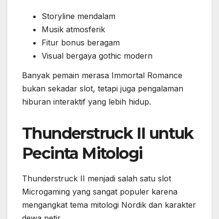
Storyline mendalam
Musik atmosferik
Fitur bonus beragam
Visual bergaya gothic modern
Banyak pemain merasa Immortal Romance
bukan sekadar slot, tetapi juga pengalaman
hiburan interaktif yang lebih hidup.
Thunderstruck II untuk
Pecinta Mitologi
Thunderstruck II menjadi salah satu slot
Microgaming yang sangat populer karena
mengangkat tema mitologi Nordik dan karakter
dewa petir.