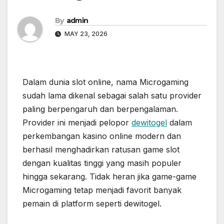
By
admin
MAY 23, 2026
Dalam dunia slot online, nama Microgaming
sudah lama dikenal sebagai salah satu provider
paling berpengaruh dan berpengalaman.
Provider ini menjadi pelopor
dewitogel
dalam
perkembangan kasino online modern dan
berhasil menghadirkan ratusan game slot
dengan kualitas tinggi yang masih populer
hingga sekarang. Tidak heran jika game-game
Microgaming tetap menjadi favorit banyak
pemain di platform seperti dewitogel.