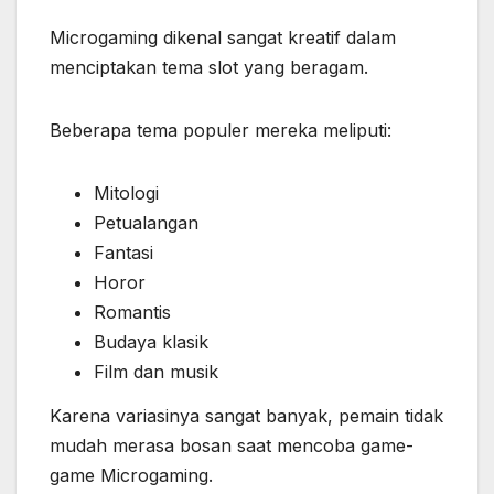
Microgaming dikenal sangat kreatif dalam
menciptakan tema slot yang beragam.
Beberapa tema populer mereka meliputi:
Mitologi
Petualangan
Fantasi
Horor
Romantis
Budaya klasik
Film dan musik
Karena variasinya sangat banyak, pemain tidak
mudah merasa bosan saat mencoba game-
game Microgaming.