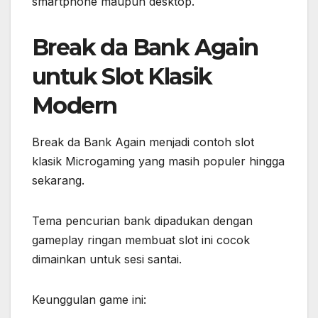
smartphone maupun desktop.
Break da Bank Again
untuk Slot Klasik
Modern
Break da Bank Again menjadi contoh slot
klasik Microgaming yang masih populer hingga
sekarang.
Tema pencurian bank dipadukan dengan
gameplay ringan membuat slot ini cocok
dimainkan untuk sesi santai.
Keunggulan game ini: