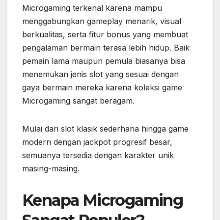
Microgaming terkenal karena mampu
menggabungkan gameplay menarik, visual
berkualitas, serta fitur bonus yang membuat
pengalaman bermain terasa lebih hidup. Baik
pemain lama maupun pemula biasanya bisa
menemukan jenis slot yang sesuai dengan
gaya bermain mereka karena koleksi game
Microgaming sangat beragam.
Mulai dari slot klasik sederhana hingga game
modern dengan jackpot progresif besar,
semuanya tersedia dengan karakter unik
masing-masing.
Kenapa Microgaming