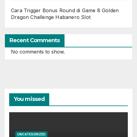
Cara Trigger Bonus Round di Game 8 Golden
Dragon Challenge Habanero Slot
Recent Comments
No comments to show.
You missed
UNCATEGORIZED