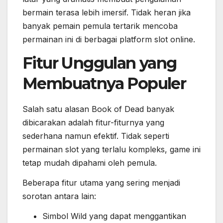
bermain terasa lebih imersif. Tidak heran jika
banyak pemain pemula tertarik mencoba
permainan ini di berbagai platform slot online.
Fitur Unggulan yang
Membuatnya Populer
Salah satu alasan Book of Dead banyak
dibicarakan adalah fitur-fiturnya yang
sederhana namun efektif. Tidak seperti
permainan slot yang terlalu kompleks, game ini
tetap mudah dipahami oleh pemula.
Beberapa fitur utama yang sering menjadi
sorotan antara lain:
Simbol Wild yang dapat menggantikan