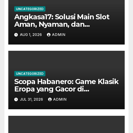
UNCATEGORIZED
Angkasa17: Solusi Main Slot
Aman, Nyaman, dan
Terpercaya
AUG 1, 2026
ADMIN
UNCATEGORIZED
Scopa Habanero: Game Klasik
Eropa yang Gacor di
Bukumimpi138
JUL 31, 2026
ADMIN